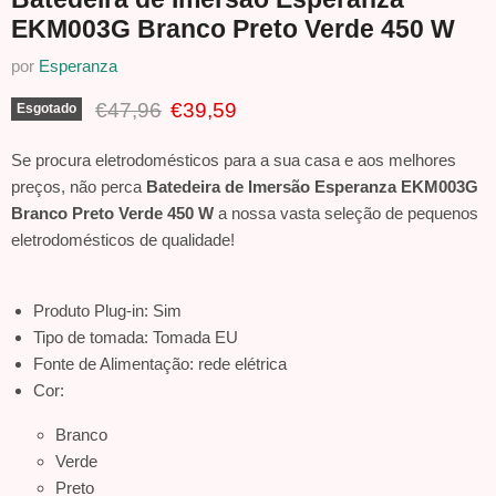
EKM003G Branco Preto Verde 450 W
por
Esperanza
Preço Original
Preço Atual
€47,96
€39,59
Esgotado
Se procura eletrodomésticos para a sua casa e aos melhores
preços, não perca
Batedeira de Imersão Esperanza EKM003G
Branco Preto Verde 450 W
a nossa vasta seleção de pequenos
eletrodomésticos de qualidade!
Produto Plug-in: Sim
Tipo de tomada: Tomada EU
Fonte de Alimentação: rede elétrica
Cor:
Branco
Verde
Preto