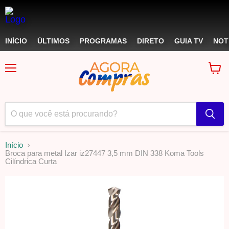
INÍCIO
ÚLTIMOS
PROGRAMAS
DIRETO
GUIA TV
NOT
Menu
Ver
carri
Início
Broca para metal Izar iz27447 3,5 mm DIN 338 Koma Tools
Cilíndrica Curta