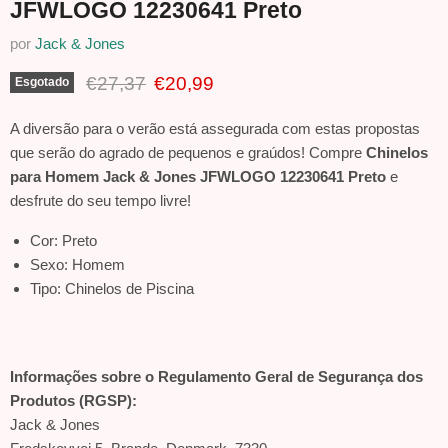
JFWLOGO 12230641 Preto
por
Jack & Jones
Preço Original
Preço Atual
€27,37
€20,99
Esgotado
A diversão para o verão está assegurada com estas propostas
que serão do agrado de pequenos e graúdos! Compre
Chinelos
para Homem Jack & Jones JFWLOGO 12230641 Preto
e
desfrute do seu tempo livre!
Cor: Preto
Sexo: Homem
Tipo: Chinelos de Piscina
Informações sobre o Regulamento Geral de Segurança dos
Produtos (RGSP):
Jack & Jones