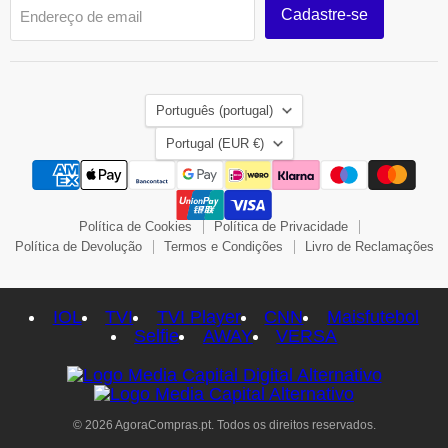
Cadastre-se
Endereço de email
Idioma
Português (portugal)
País
Portugal
(EUR €)
Política de Cookies
Política de Privacidade
Política de Devolução
Termos e Condições
Livro de Reclamações
IOL
TVI
TVI Player
CNN
Maisfutebol
Selfie
AWAY
VERSA
© 2026 AgoraCompras.pt. Todos os direitos reservados.