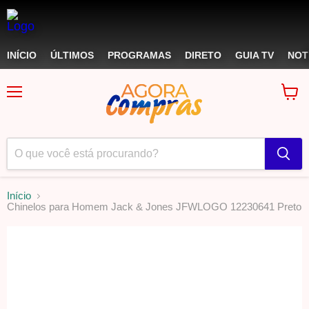
INÍCIO
ÚLTIMOS
PROGRAMAS
DIRETO
GUIA TV
NOT
Menu
Ver
carri
Início
Chinelos para Homem Jack & Jones JFWLOGO 12230641 Preto