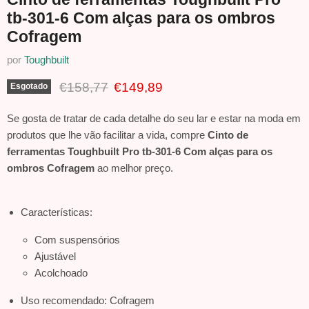
tb-301-6 Com alças para os ombros
Cofragem
por
Toughbuilt
Preço Original
Preço Atual
€158,77
€149,89
Esgotado
Se gosta de tratar de cada detalhe do seu lar e estar na moda em
produtos que lhe vão facilitar a vida, compre
Cinto de
ferramentas Toughbuilt Pro tb-301-6 Com alças para os
ombros Cofragem
ao melhor preço.
Características:
Com suspensórios
Ajustável
Acolchoado
Uso recomendado: Cofragem