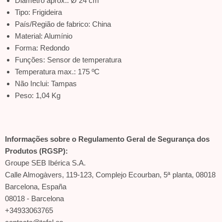
Diâmetro aprox.: Ø 24 cm
Tipo: Frigideira
País/Região de fabrico: China
Material: Alumínio
Forma: Redondo
Funções: Sensor de temperatura
Temperatura max.: 175 ºC
Não Inclui: Tampas
Peso: 1,04 Kg
Informações sobre o Regulamento Geral de Segurança dos
Produtos (RGSP):
Groupe SEB Ibérica S.A.
Calle Almogàvers, 119-123, Complejo Ecourban, 5ª planta, 08018
Barcelona, España
08018 - Barcelona
+34933063765