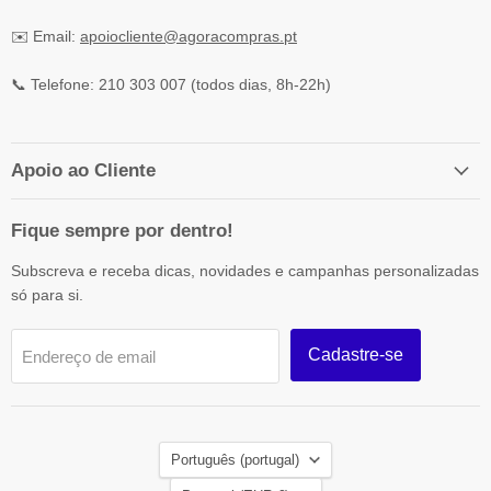
✉️ Email:
apoiocliente@agoracompras.pt
📞 Telefone: 210 303 007 (todos dias, 8h-22h)
Apoio ao Cliente
Fique sempre por dentro!
Subscreva e receba dicas, novidades e campanhas personalizadas
só para si.
Cadastre-se
Endereço de email
Idioma
Português (portugal)
País