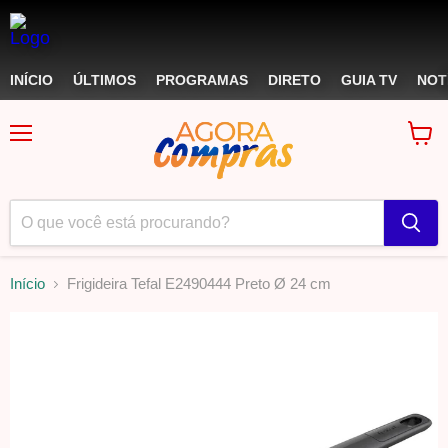
INÍCIO
ÚLTIMOS
PROGRAMAS
DIRETO
GUIA TV
NOT
Menu
Ver
carri
Início
Frigideira Tefal E2490444 Preto Ø 24 cm