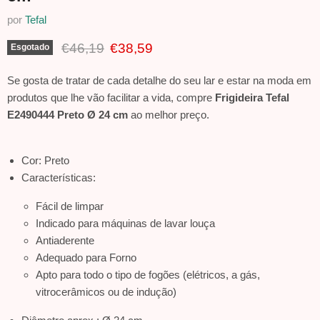
por
Tefal
Preço Original
Preço Atual
€46,19
€38,59
Esgotado
Se gosta de tratar de cada detalhe do seu lar e estar na moda em
produtos que lhe vão facilitar a vida, compre
Frigideira Tefal
E2490444 Preto Ø 24 cm
ao melhor preço.
Cor: Preto
Características:
Fácil de limpar
Indicado para máquinas de lavar louça
Antiaderente
Adequado para Forno
Apto para todo o tipo de fogões (elétricos, a gás,
vitrocerâmicos ou de indução)