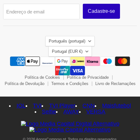
Cadastre-se
Endereço de email
Idioma
Português (portugal)
País
Portugal
(EUR €)
Política de Cookies
Política de Privacidade
Política de Devolução
Termos e Condições
Livro de Reclamações
IOL
TVI
TVI Player
CNN
Maisfutebol
Selfie
AWAY
VERSA
© 2026 AgoraCompras.pt. Todos os direitos reservados.