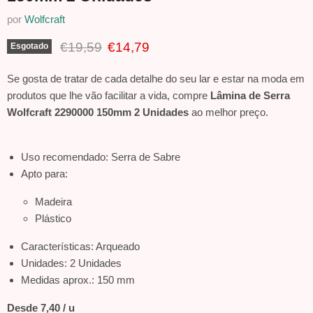
por
Wolfcraft
Preço Original
Preço Atual
€19,59
€14,79
Esgotado
Se gosta de tratar de cada detalhe do seu lar e estar na moda em
produtos que lhe vão facilitar a vida, compre
Lâmina de Serra
Wolfcraft 2290000 150mm 2 Unidades
ao melhor preço.
Uso recomendado: Serra de Sabre
Apto para:
Madeira
Plástico
Características: Arqueado
Unidades: 2 Unidades
Medidas aprox.: 150 mm
Desde 7,40 / u