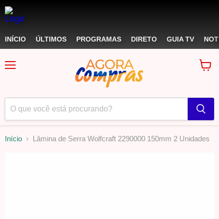
INÍCIO
ÚLTIMOS
PROGRAMAS
DIRETO
GUIA TV
NOT
Menu
Ver
carri
Início
Lâmina de Serra Wolfcraft 2290000 150mm 2 Unidades