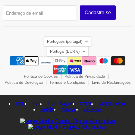
Cadastre-se
Endereço de email
Idioma
Português (portugal)
País
Portugal
(EUR €)
Política de Cookies
Política de Privacidade
Política de Devolução
Termos e Condições
Livro de Reclamações
IOL
TVI
TVI Player
CNN
Maisfutebol
Selfie
AWAY
VERSA