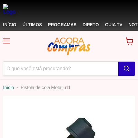
INÍCIO
ÚLTIMOS
PROGRAMAS
DIRETO
GUIA TV
NOT
Menu
Ver
carri
Início
Pistola de cola Mota ju11