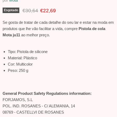
por
Mota
Preço Original
Preço Atual
€30,64
€22,69
Esgotado
Se gosta de tratar de cada detalhe do seu lar e estar na moda em
produtos que lhe vão facilitar a vida, compre
Pistola de cola
Mota ju11
ao melhor preço.
Tipo: Pistola de silicone
Material: Plástico
Cor: Multicolor
Peso: 250 g
General Product Safety Regulations information:
FORJAMOS, S.L
POL. IND. ROSANES - C/ ALEMANIA, 14
08769 - CASTELLVI DE ROSANES