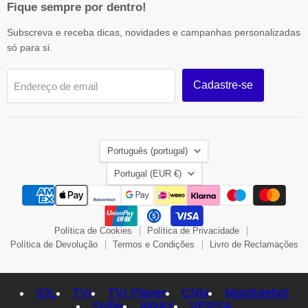
Fique sempre por dentro!
Subscreva e receba dicas, novidades e campanhas personalizadas
só para si.
Cadastre-se
Endereço de email
Idioma
Português (portugal)
País
Portugal
(EUR €)
Política de Cookies
Política de Privacidade
Política de Devolução
Termos e Condições
Livro de Reclamações
IOL
TVI
TVI Player
CNN
Maisfutebol
Selfie
AWAY
VERSA