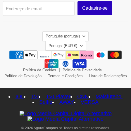
Cadastre-se
Endereço de email
Idioma
Português (portugal)
País
Portugal
(EUR €)
Política de Cookies
Política de Privacidade
Política de Devolução
Termos e Condições
Livro de Reclamações
IOL
TVI
TVI Player
CNN
Maisfutebol
Selfie
AWAY
VERSA
© 2026 AgoraCompras.pt. Todos os direitos reservados.