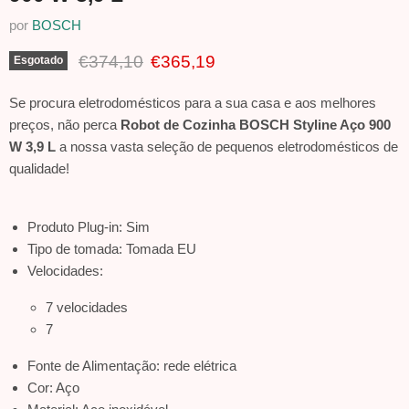
por
BOSCH
Preço Original
Preço Atual
€374,10
€365,19
Esgotado
Se procura eletrodomésticos para a sua casa e aos melhores
preços, não perca
Robot de Cozinha BOSCH Styline Aço 900
W 3,9 L
a nossa vasta seleção de pequenos eletrodomésticos de
qualidade!
Produto Plug-in: Sim
Tipo de tomada: Tomada EU
Velocidades:
7 velocidades
7
Fonte de Alimentação: rede elétrica
Cor: Aço