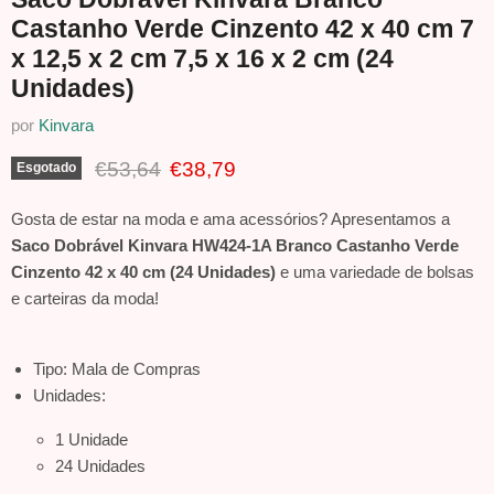
Castanho Verde Cinzento 42 x 40 cm 7
x 12,5 x 2 cm 7,5 x 16 x 2 cm (24
Unidades)
por
Kinvara
Preço Original
Preço Atual
€53,64
€38,79
Esgotado
Gosta de estar na moda e ama acessórios? Apresentamos a
Saco Dobrável Kinvara HW424-1A Branco Castanho Verde
Cinzento 42 x 40 cm (24 Unidades)
e uma variedade de bolsas
e carteiras da moda!
Tipo: Mala de Compras
Unidades:
1 Unidade
24 Unidades