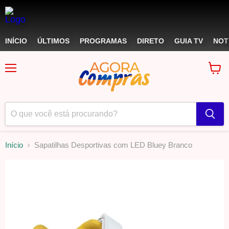
INÍCIO
ÚLTIMOS
PROGRAMAS
DIRETO
GUIA TV
NOT
Menu
Ver
carri
Início
Sapatilhas Desportivas com LED Bluey Branco