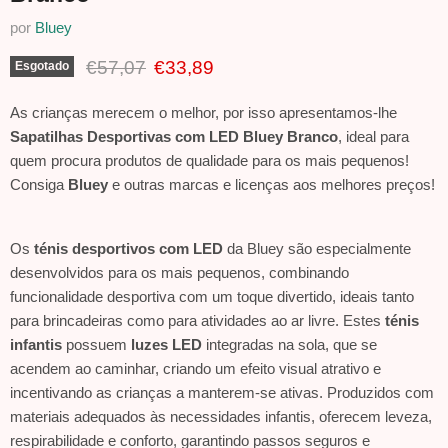
por
Bluey
Preço Original
Preço Atual
€57,07
€33,89
Esgotado
As crianças merecem o melhor, por isso apresentamos-lhe
Sapatilhas Desportivas com LED Bluey Branco
, ideal para
quem procura produtos de qualidade para os mais pequenos!
Consiga
Bluey
e outras marcas e licenças aos melhores preços!
Os
ténis desportivos com LED
da Bluey são especialmente
desenvolvidos para os mais pequenos, combinando
funcionalidade desportiva com um toque divertido, ideais tanto
para brincadeiras como para atividades ao ar livre. Estes
ténis
infantis
possuem
luzes LED
integradas na sola, que se
acendem ao caminhar, criando um efeito visual atrativo e
incentivando as crianças a manterem-se ativas. Produzidos com
materiais adequados às necessidades infantis, oferecem leveza,
respirabilidade e conforto, garantindo passos seguros e