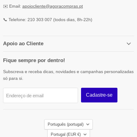
✉️ Email:
apoiocliente@agoracompras.pt
📞 Telefone: 210 303 007 (todos dias, 8h-22h)
Apoio ao Cliente
Fique sempre por dentro!
Subscreva e receba dicas, novidades e campanhas personalizadas
só para si.
Cadastre-se
Endereço de email
Idioma
Português (portugal)
País
Portugal
(EUR €)