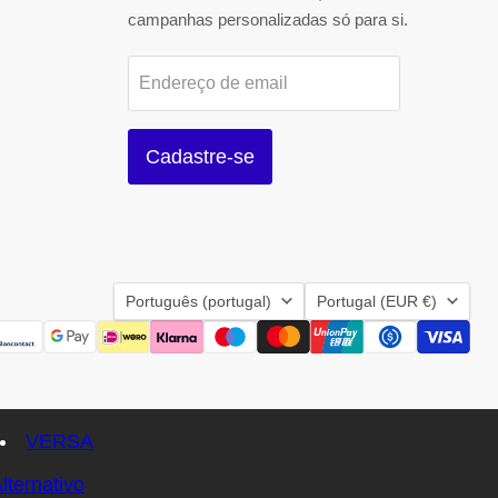
campanhas personalizadas só para si.
Endereço de email
Cadastre-se
Idioma
País
Português (portugal)
Portugal
(EUR €)
VERSA