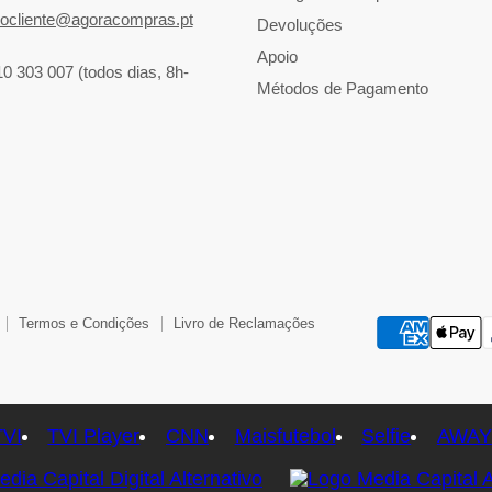
iocliente@agoracompras.pt
Devoluções
Apoio
10 303 007 (todos dias, 8h-
Métodos de Pagamento
Termos e Condições
Livro de Reclamações
TVI
TVI Player
CNN
Maisfutebol
Selfie
AWAY