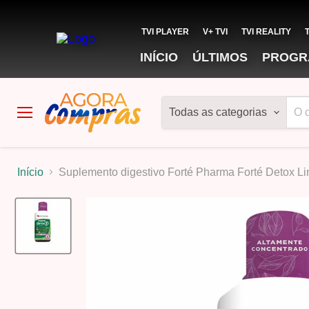
TVI PLAYER
V+ TVI
TVI REALITY
INÍCIO
ÚLTIMOS
PROGR
Todas as categorias
Menu
Início
Suplemento digestivo Forté Pharma Forté Detox L