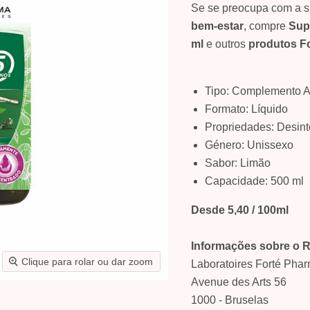
Se se preocupa com a s
bem-estar
, compre
Sup
ml
e outros
produtos F
Tipo: Complemento A
Formato: Líquido
Propriedades: Desint
Género: Unissexo
Sabor: Limão
Capacidade: 500 ml
Desde 5,40 / 100ml
Informações sobre o 
Clique para rolar ou dar zoom
Laboratoires Forté Phar
Avenue des Arts 56
1000 - Bruselas