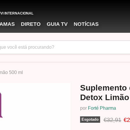
TVI INTERNACIONAL
AMAS
DIRETO
GUIA TV
NOTÍCIAS
imão 500 ml
Suplemento 
Detox Limão
por
Forté Pharma
Preço Orig
Pr
€32,91
€2
Esgotado