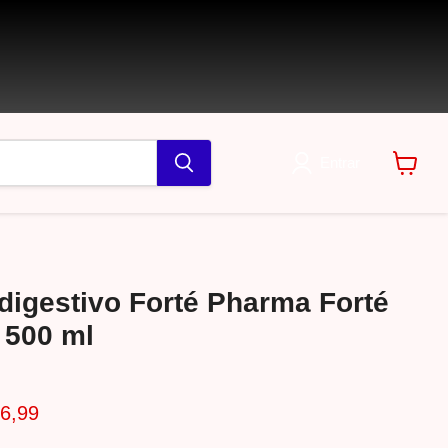
Entrar
Ver
carrin
digestivo Forté Pharma Forté
 500 ml
inal
eço Atual
6,99