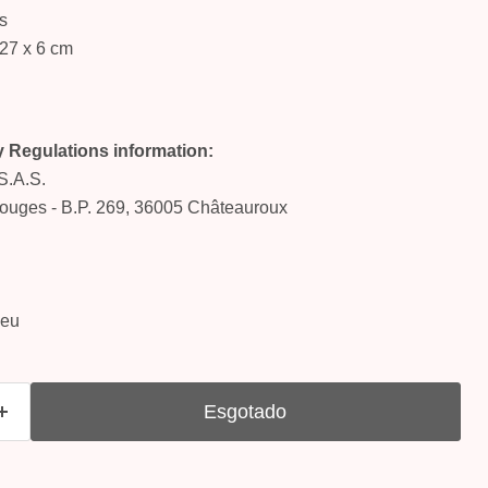
s
 27 x 6 cm
y Regulations information:
S.A.S.
Rouges - B.P. 269, 36005 Châteauroux
-eu
Esgotado