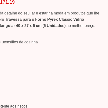
inal
reço Atual
171,19
ada detalhe do seu lar e estar na moda em produtos que lhe
mpre
Travessa para o Forno Pyrex Classic Vidrio
angular 40 x 27 x 6 cm (6 Unidades)
ao melhor preço.
 utensílios de cozinha
stente aos riscos