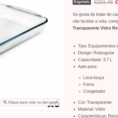
Preço Orig
P
€201,46
€
Esgotado
Se gosta de tratar de c
vão facilitar a vida, co
Transparente Vidro Ret
Tipo: Equipamentos e
Design: Retangular
Capacidade: 3,7 L
Apto para:
Lava-louça
Forno
Congelador
Cor: Transparente
Clique para rolar ou dar zoom
Material: Vidro
Características: Resi