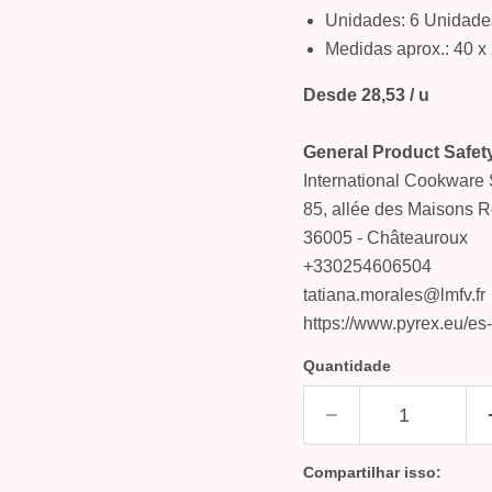
Unidades: 6 Unidade
Medidas aprox.: 40 x
Desde 28,53 / u
General Product Safet
International Cookware 
85, allée des Maisons 
36005 - Châteauroux
+330254606504
tatiana.morales@lmfv.fr
https://www.pyrex.eu/es
Quantidade
Compartilhar isso: