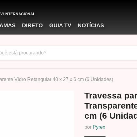
TVI INTERNACIONAL
AMAS
DIRETO
GUIA TV
NOTÍCIAS
arente Vidro Retangular 40 x 27 x 6 cm (6 Unidades)
Travessa par
Transparente
cm (6 Unida
por
Pyrex