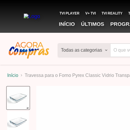
TVI PLAYER
V+ TVI
TVI REALITY
INÍCIO
ÚLTIMOS
PROGR
Todas as categorias
Início
Travessa para o Forno Pyrex Classic Vidrio Transp